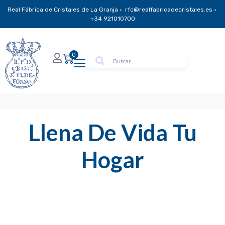
Real Fábrica de Cristales de La Granja · rfc@realfabricadecristales.es ·
+34 921010700
0
Llena De Vida Tu
Hogar