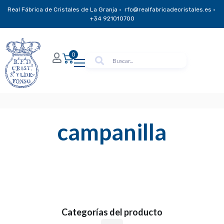
Real Fábrica de Cristales de La Granja · rfc@realfabricadecristales.es ·
+34 921010700
0
campanilla
Categorías del producto