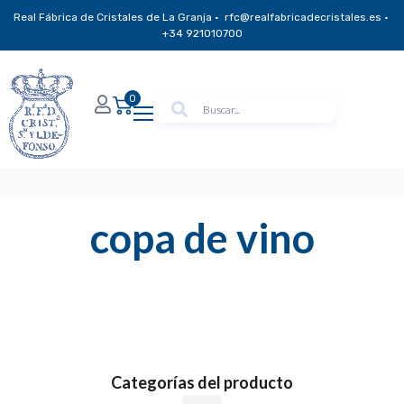
Real Fábrica de Cristales de La Granja · rfc@realfabricadecristales.es ·
+34 921010700
0
copa de vino
Categorías del producto