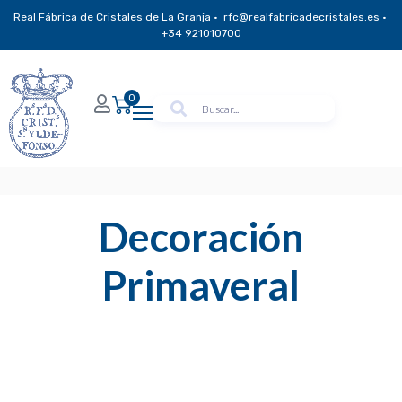
Real Fábrica de Cristales de La Granja · rfc@realfabricadecristales.es ·
+34 921010700
0
Decoración
Primaveral