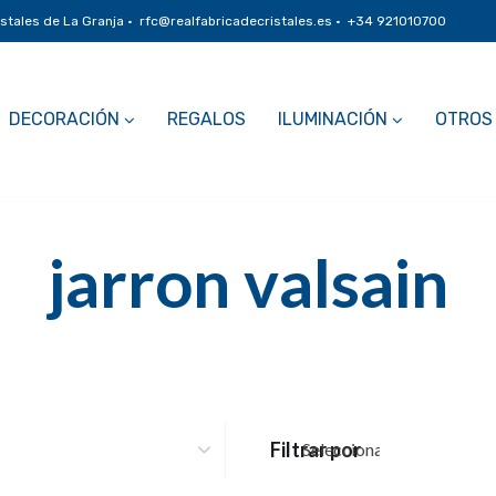
istales de La Granja · rfc@realfabricadecristales.es · +34 921010700
DECORACIÓN
REGALOS
ILUMINACIÓN
OTROS
jarron valsain
Filtrar por
Selecciona una categoría