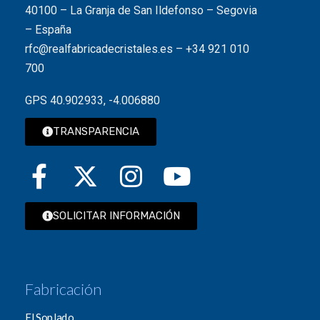
40100 – La Granja de San Ildefonso – Segovia
– España
rfc@realfabricadecristales.es
–
+34 921 010
700
GPS 40.902933, -4.006880
TRANSPARENCIA
SOLICITAR INFORMACIÓN
Fabricación
El Soplado