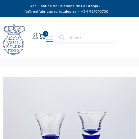
Real Fábrica de Cristales de La Granja ·
rfc@realfabricadecristales.es · +34 921010700
0