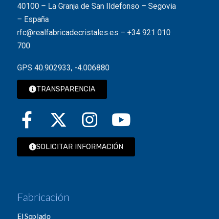
40100 – La Granja de San Ildefonso – Segovia
– España
rfc@realfabricadecristales.es
–
+34 921 010
700
GPS 40.902933, -4.006880
TRANSPARENCIA
SOLICITAR INFORMACIÓN
Fabricación
El Soplado