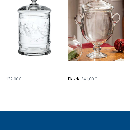
132,00
€
Desde
341,00
€