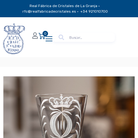
Real Fábrica de Cristales de La Granja ·
rfc@realfabricadecristales.es · +34 921010700
0