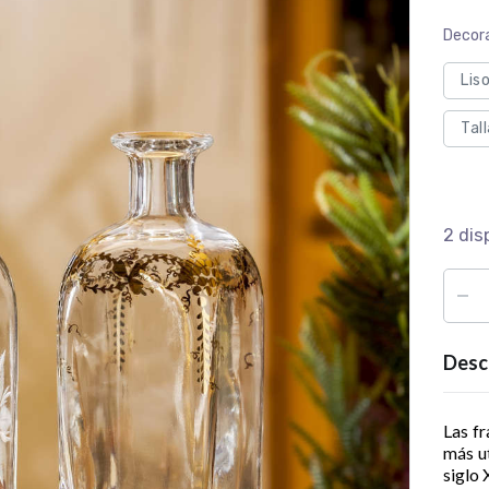
Decora
Liso
Tal
2 dis
Desc
Las f
más ut
siglo 