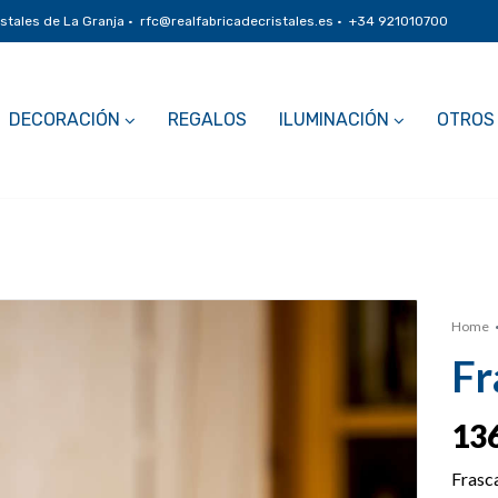
istales de La Granja · rfc@realfabricadecristales.es · +34 921010700
DECORACIÓN
REGALOS
ILUMINACIÓN
OTROS
Home
Fr
13
Frasc