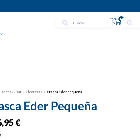
0
Mesa & Bar
Licoreras
Frasca Eder pequeña
asca Eder Pequeña
6,95
€
a