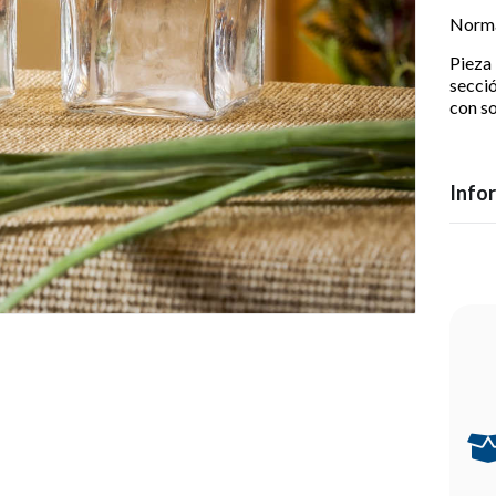
Norma
Pieza
secci
con so
Info