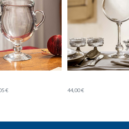
05
€
44,00
€