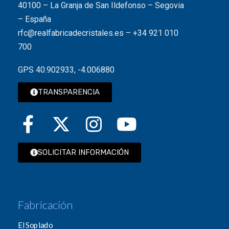
40100 – La Granja de San Ildefonso – Segovia
– España
rfc@realfabricadecristales.es
–
+34 921 010
700
GPS 40.902933, -4.006880
TRANSPARENCIA
SOLICITAR INFORMACIÓN
Fabricación
El Soplado