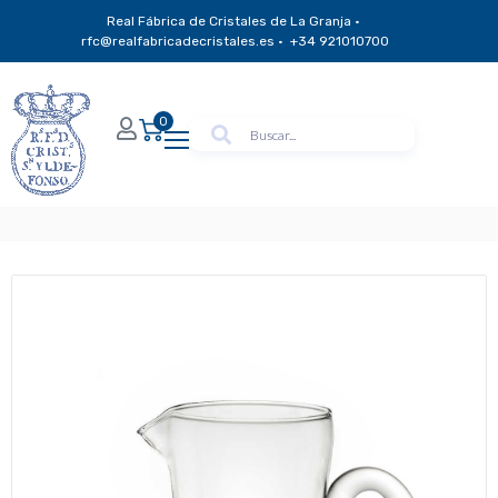
Real Fábrica de Cristales de La Granja ·
rfc@realfabricadecristales.es · +34 921010700
0