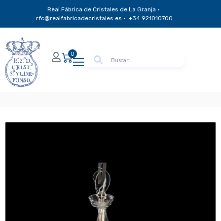
Real Fábrica de Cristales de La Granja ·
rfc@realfabricadecristales.es · +34 921010700
0