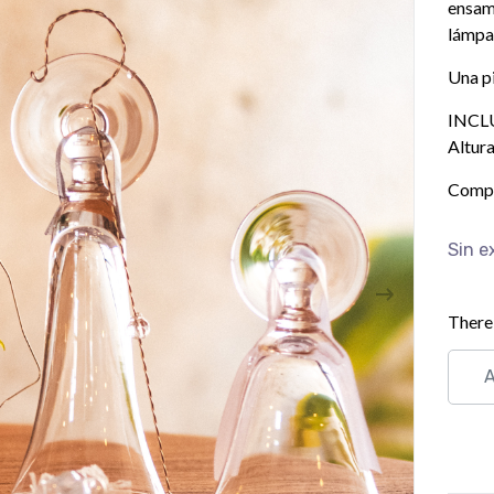
ensam
lámpa
Una pi
INCL
Altur
Compl
Sin e
There 