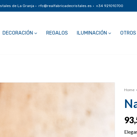
istales de La Granja · rfc@realfabricadecristales.es · +34 921010700
DECORACIÓN
REGALOS
ILUMINACIÓN
OTROS
Home
Na
93
Elega