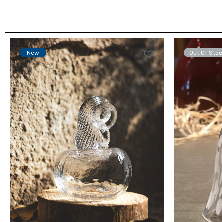
New
Out Of Stoc