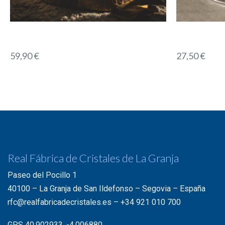
59,90
€
27,50
€
Real Fábrica de Cristales de La Granja
Paseo del Pocillo 1
40100 – La Granja de San Ildefonso – Segovia – España
rfc@realfabricadecristales.es
–
+34 921 010 700
GPS 40.902933, -4.006880