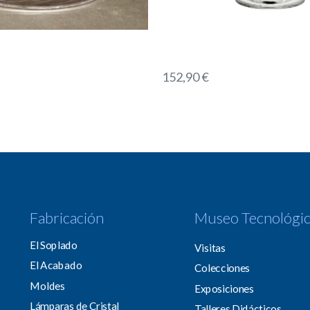
152,90
€
Fabricación
Museo Tecnológi
El Soplado
Visitas
El Acabado
Colecciones
Moldes
Exposiciones
Lámparas de Cristal
Talleres Didácticos