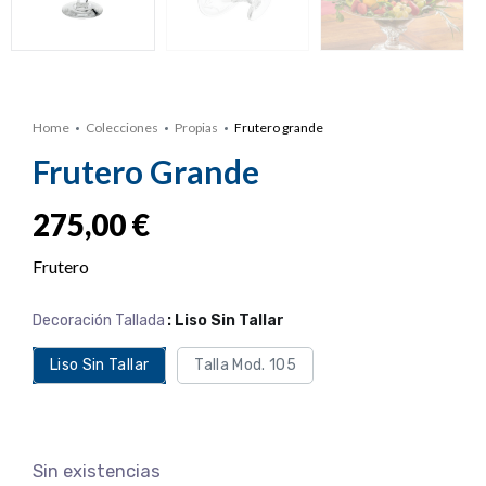
Home
Colecciones
Propias
Frutero grande
Frutero Grande
275,00
€
Frutero
Decoración Tallada
: Liso Sin Tallar
Liso Sin Tallar
Talla Mod. 105
Sin existencias