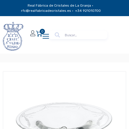
Real Fábrica de Cristales de La Granja ·
rfc@realfabricadecristales.es · +34 921010700
0