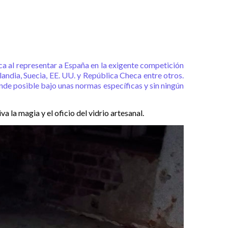
ca al representar a España en la exigente competición
andia, Suecia, EE. UU. y República Checa entre otros.
ande posible bajo unas normas específicas y sin ningún
la magia y el oficio del vidrio artesanal.