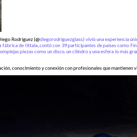
 Diego Rodríguez (@
diegorodriguezglass) vivió una experiencia úni
ábrica de Iittala, contó con 39 participantes de países como Finl
omplejas piezas como un disco, un cilindro y una esfera lo más gr
ción, conocimiento y conexión con profesionales que mantienen viva 