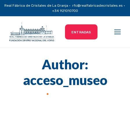
Real Fábrica de Cristales de La Granja · rfc@realfabricadecristales.es ·
+34 921010700
ENTRADAS
Author:
acceso_museo
Home
Author acceso_museo